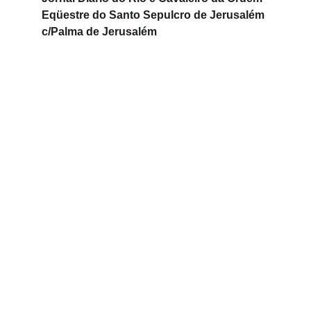
Eqüestre do Santo Sepulcro de Jerusalém 
c/Palma de Jerusalém 
A Ordem Equestre do Santo Sepulcro de Jerusalém 
está sob a alta proteção da Santa Sé, e tem caráter 
internacional, com sede própria em Jerusalém junto 
ao Patriarcado Latino e, em Roma, em prédio 
próprio, situado à Via Della Conciliazzione, 37 – 
Vaticano.