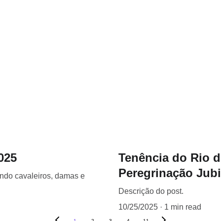
025
Tenência do Rio d
Peregrinação Jub
indo cavaleiros, damas e
Descrição do post.
10/25/2025
1 min read
1
2
3
4
11