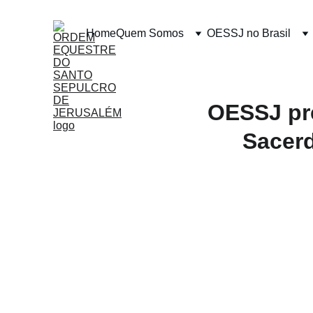
Home
Quem Somos
OESSJ no Brasil
OESSJ pre
Sacer