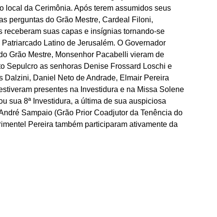
 o local da Cerimônia. Após terem assumidos seus 
s perguntas do Grão Mestre, Cardeal Filoni, 
s receberam suas capas e insígnias tornando-se 
o Patriarcado Latino de Jerusalém. O Governador 
 do Grão Mestre, Monsenhor Pacabelli vieram de 
to Sepulcro as senhoras Denise Frossard Loschi e 
Dalzini, Daniel Neto de Andrade, Elmair Pereira 
tiveram presentes na Investidura e na Missa Solene 
sua 8ª Investidura, a última de sua auspiciosa 
André Sampaio (Grão Prior Coadjutor da Tenência do 
Pimentel Pereira também participaram ativamente da 