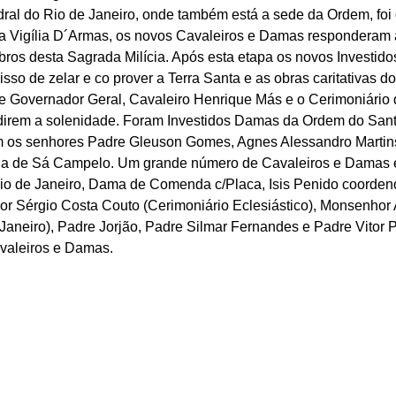
dral do Rio de Janeiro, onde também está a sede da Ordem, foi
a Vigília D´Armas, os novos Cavaleiros e Damas responderam a
ros desta Sagrada Milícia. Após esta etapa os novos Investido
o de zelar e co prover a Terra Santa e as obras caritativas d
ce Governador Geral, Cavaleiro Henrique Más e o Cerimoniário
sidirem a solenidade. Foram Investidos Damas da Ordem do San
m os senhores Padre Gleuson Gomes, Agnes Alessandro Martins 
da de Sá Campelo. Um grande número de Cavaleiros e Damas es
o de Janeiro, Dama de Comenda c/Placa, Isis Penido coordenou 
 Sérgio Costa Couto (Cerimoniário Eclesiástico), Monsenhor 
Janeiro), Padre Jorjão, Padre Silmar Fernandes e Padre Vitor 
valeiros e Damas.